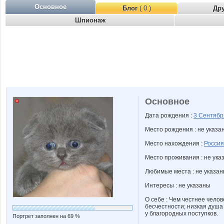
Основное
Блог
( 0 )
Др
Шпионаж
Основное
Дата рождения :
3 Сентяб
Место рождения : не указа
Место нахождения :
Россия
Место проживания : не ука
Любимые места : не указа
Интересы : не указаны
О себе : Чем честнее челов
бесчестности; низкая душа
у благородных поступков.
Портрет заполнен на 69 %